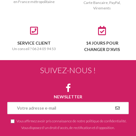
en France métropolitaine
Carte Bancaire, PayPal,
Virements
SERVICE CLIENT
14 JOURS POUR
Un conseil ? 06 24 05 94 53
CHANGER D'AVIS
SUIVEZ-NOUS !
NEWSLETTER
Vous affirmez avoir pris connaissance de notre
politique de confidentialité
.
Vous disposez d'un droit d'accès, de rectification et d'opposition.